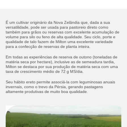
É um cultivar originário da Nova Zelândia que, dada a sua
versatilidade, pode ser usada para pastoreio direto como
também para grãos ou reservas com excelente acumulação de
volume para silo ou feno de alta qualidade. Seu ciclo, porte e
qualidade de talo fazem de Milton uma excelente variedade
para a confecção de reservas de planta inteira.
Em todas as experiências de reserva de outono (toneladas de
matéria seca por hectare), inclusive as de semeadura tardia,
Milton se destaca por sua produção de matéria seca com uma
taxa de crescimento médio de 72 g MS/dia.
Seu hábito ereto permite associá-la com leguminosas anuais
invernais, como o trevo da Pérsia, gerando pastagens
altamente produtivas de muito boa qualidade.
Enter your information in order to download
file.
Name
Required