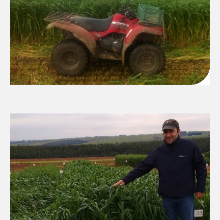
Last Name
Required
Area Code:
Required
Phone:
Required
Email
Required
Department
Required
Activity
ACCEPT