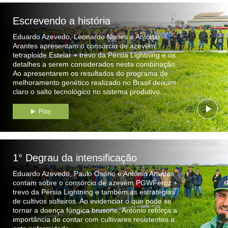
Escrevendo a história
Eduardo Azevedo, Leonardo Nunes e António
Arantes apresentam o consórcio de azevém
tetraploide Estelar + trevo da Pérsia Lightning e os
detalhes a serem considerados nesta combinação.
Ao apresentarem os resultados do programa de
melhoramento genético realizado no Brasil deixam
claro o salto tecnológico no sistema produtivo.
Play
1° Degrau da intensificação
Eduardo Azevedo, Paulo Osório e António Arantes
contam sobre o consórcio de azevém PGWFeroz +
trevo da Pérsia Lightning e também as estratégias
de cultivos solteiros. Ao evidenciar o que pode se
tornar a doença fúngica brusone, António reforça a
importância de contar com cultivares resistentes a