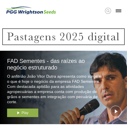
PLAY VIDEO
PLAY VIDEO
PLAY VIDEO
PLAY VIDEO
PLAY VIDEO
PLAY VIDEO
EXIT
EXIT
EXIT
EXIT
EXIT
EXIT
Pastagens 2025 digital
FAD Sementes - das raízes ao
negócio estruturado
O anfitrião João Vitor Dutra apresenta como surge e
o que é hoje o negócio da empresa FAD Sementes.
Com destacada aptidão para as atividades
agropecuárias a empresa conta com produção de
grãos e sementes em integração com pecuária de
corte.
Play