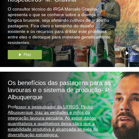
O consultor técnico do IRGA Marcelo Gravina
apresenta o que se conhece sobre a doença
fúngica brusone, seja afetando cultivos de grãos ou
pastagens. Fica claro o tamanho do desafio
existente e os recursos para driblar este problema,
entre eles o destaque para materiais geneticamente
resistentes.
Play
Os benefícios das pastagens para as
lavouras e o sistema de produção- P.
Albuquerque
Prof
essor e pesquisador da UFRGS, Pedro
Albuquerque, traz as verdades e mitos da
integração lavoura pecuária. Ao expor dados
quantitativos e qualitativos deixa claro que a
estabilidade produtiva é alcançada através da
diversificação estratégica.