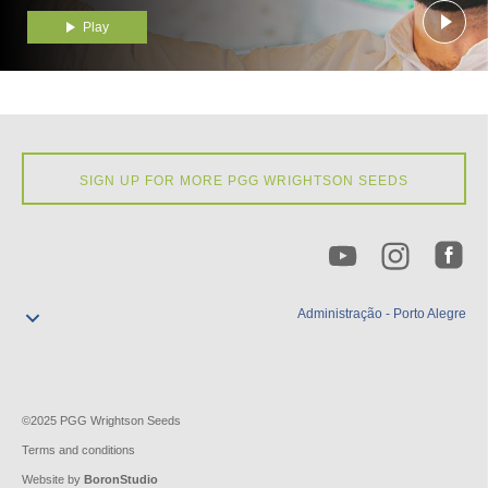
Play
SIGN UP FOR MORE PGG WRIGHTSON SEEDS
Administração - Porto Alegre
comercial@pgwsementes.com.br
(51) 3207-9895
Av. Independência, 1183, sala 1006 - CEP 90.035-077
Porto Alegre – RS
©2025 PGG Wrightson Seeds
Terms and conditions
Website by
BoronStudio